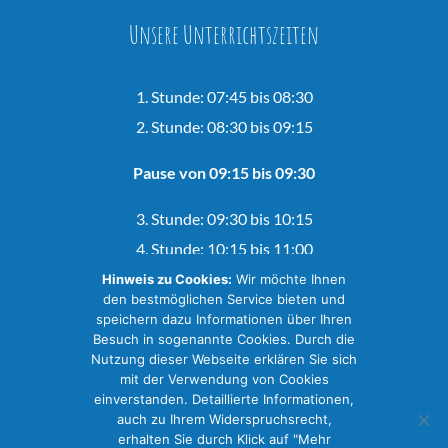
Unsere Unterrichtszeiten
1. Stunde: 07:45 bis 08:30
2. Stunde: 08:30 bis 09:15
Pause von 09:15 bis 09:30
3. Stunde: 09:30 bis 10:15
4. Stunde: 10:15 bis 11:00
Hinweis zu Cookies:
Wir möchte Ihnen
Pause von 11:00 bis 11:15
den bestmöglichen Service bieten und
speichern dazu Informationen über Ihren
Besuch in sogenannte Cookies. Durch die
5. Stunde: 11:15 bis 12:00
Nutzung dieser Webseite erklären Sie sich
6. Stunde: 12:00 bis 12:45
mit der Verwendung von Cookies
einverstanden. Detaillierte Informationen,
auch zu Ihrem Widerspruchsrecht,
erhalten Sie durch Klick auf "Mehr